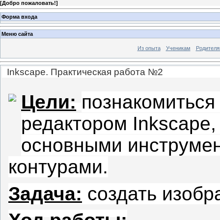
[
Добро пожаловать!
]
Форма входа
Меню сайта
Из опыта
Ученикам
Родител
Inkscape. Практическая работа №2
Цели:
познакомиться
редактором
Inkscape
,
основными инструмен
контурами.
Задача:
создать изобр