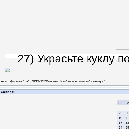
27) Украсьте куклу по
Автор:
Данилова С. Ю., ГБПОУ РК "Петрозаводский лесотехнический техникум"
Calendar
Пн
Вт
3
4
10
11
17
18
24
25