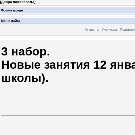
[
Добро пожаловать!
]
Форма входа
Меню сайта
Из опыта
Ученикам
Родител
3 набор.
Новые занятия 12 январ
школы).